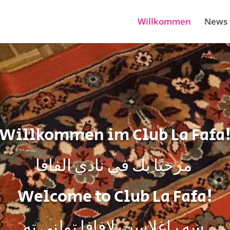
Willkommen
News
Willkommen im Club La Fafa
مرحبًا بك في نادي الفافا
Welcome to Club La Fafa!
ښه راغلاست لافافا ټولني ته