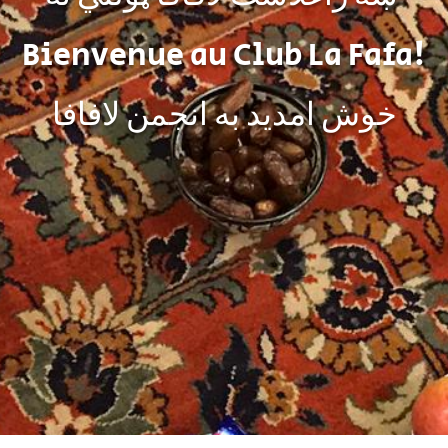
Bienvenue au Club La Fafa!
خوش امديد به انجمن لافافا